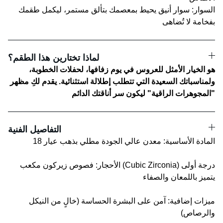
​السوار: سوار أنيق يحيط بمعصمك بتألق مستمر، ليكمل طقمك
بفخامة لا تُضاهى
​لماذا تختارين هذا الطقم؟
هو الخيار الأمثل للعروس في يوم زفافها، لحفلات الخطوبة،
ولمناسباتك السعيدة التي تتطلب إطلالة استثنائية. يقدم لكِ مظهر
"المجوهرات الراقية" ليكون سر أناقتك الدائم
​التفاصيل الفنية
​المادة الأساسية: معدن عالي الجودة مطلي بذهب عيار 18
​الأحجار: فصوص زيركون مكعب (Cubic Zirconia) درجة أولى
يتميز باللمعان والصفاء
​ميزات إضافية: آمن على البشرة الحساسة (خالٍ من النيكل
والرصاص)