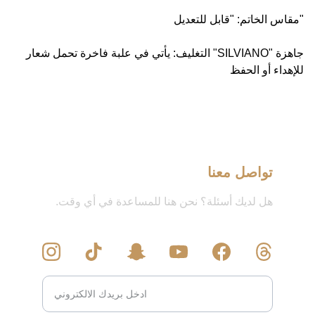
​مقاس الخاتم: "قابل للتعديل"
​التغليف: يأتي في علبة فاخرة تحمل شعار "SILVIANO" جاهزة
للإهداء أو الحفظ
تواصل معنا
هل لديك أسئلة؟ نحن هنا للمساعدة في أي وقت.