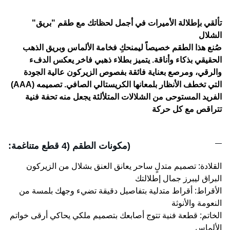
"تألقي بإطلالة الأميرات في أجمل لحظاتك مع طقم "بريق
الشلال
​صُنع هذا الطقم خصيصاً ليمنحكِ فخامة الألماس وبريق الذهب
الحقيقي بذكاء وأناقة. يتميز بطلاء ذهبي فاخر يعكس الدفء
والرقي، ومرصع بعناية فائقة بفصوص الزيركون عالية الجودة
(AAA) التي تخطف الأنظار بلمعانها الكريستالي الصافي. تصميمه
الفريد المستوحى من الشلالات المتلألئة يجعل منه تحفة فنية
تتراقص مع كل حركة
:​مكونات الطقم (4 قطع متناغمة)
​القلادة: تصميم متدلٍ ساحر يعانق العنق بشلال من الزيركون
البراق ليبرز جمال إطلالتك
​الأقراط: أقراط متدلية بتفاصيل دقيقة تضيء وجهك بلمسة من
النعومة والأنوثة
​الخاتم: قطعة فنية تتوج أصابعك بتصميم ملكي يحاكي أرقى خواتم
الألماس