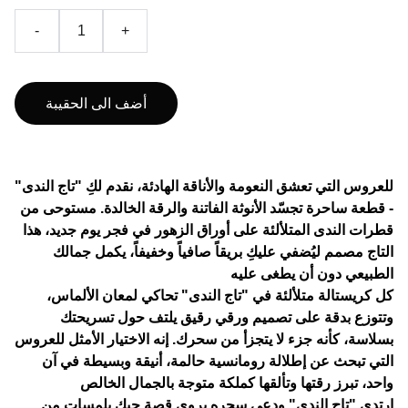
-
+
أضف الى الحقيبة
للعروس التي تعشق النعومة والأناقة الهادئة، نقدم لكِ "تاج الندى"
- قطعة ساحرة تجسّد الأنوثة الفاتنة والرقة الخالدة. مستوحى من
قطرات الندى المتلألئة على أوراق الزهور في فجر يوم جديد، هذا
التاج مصمم ليُضفي عليكِ بريقاً صافياً وخفيفاً، يكمل جمالك
الطبيعي دون أن يطغى عليه
​كل كريستالة متلألئة في "تاج الندى" تحاكي لمعان الألماس،
وتتوزع بدقة على تصميم ورقي رقيق يلتف حول تسريحتك
بسلاسة، كأنه جزء لا يتجزأ من سحرك. إنه الاختيار الأمثل للعروس
التي تبحث عن إطلالة رومانسية حالمة، أنيقة وبسيطة في آن
واحد، تبرز رقتها وتألقها كملكة متوجة بالجمال الخالص
​ارتدي "تاج الندى" ودعي سحره يروي قصة حبك بلمسات من