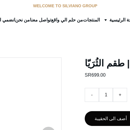
WELCOME TO SILVIANO GROUP
 الرئيسية
المنتجات
من حلم الي واقع
تواصل معنا
من نحن
انضمي لل
A
SR699.00
-
+
أضف الى الحقيبة