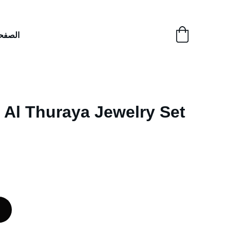
الصفحة
طقم الثُرَيّا | l Thuraya Jewelry Set